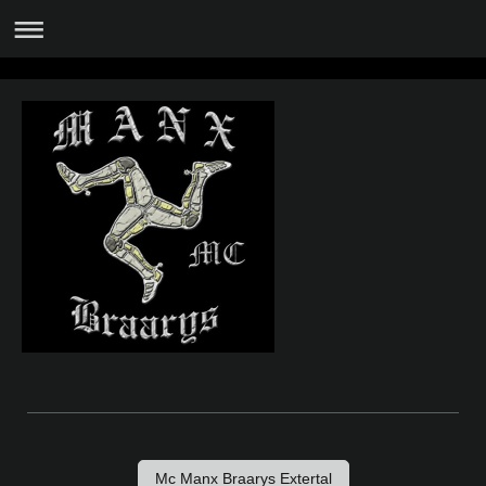
Mc Manx Braarys Extertal